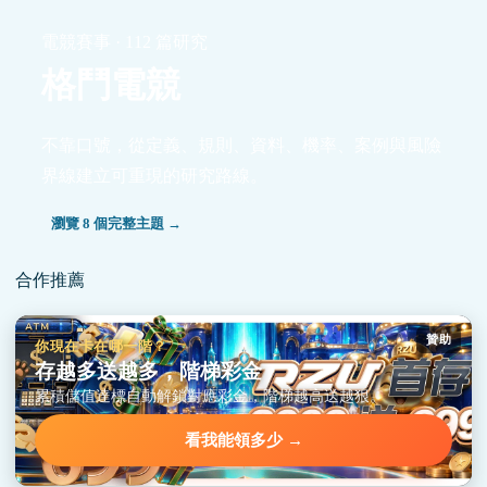
電競賽事 · 112 篇研究
格鬥電競
不靠口號，從定義、規則、資料、機率、案例與風險
界線建立可重現的研究路線。
瀏覽 8 個完整主題 →
合作推薦
贊助
你現在卡在哪一階？
存越多送越多，階梯彩金
累積儲值達標自動解鎖對應彩金，階梯越高送越狠。
看我能領多少 →