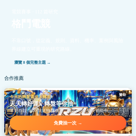
電競賽事 · 112 篇研究
格鬥電競
不靠口號，從定義、規則、資料、機率、案例與風險
界線建立可重現的研究路線。
瀏覽 8 個完整主題 →
合作推薦
贊助
今天的轉盤還沒人轉走
天天轉好運，轉盤等你抽
單筆存款 3000 就送轉盤機會，最高 2888 每天都能中。
免費抽一次 →