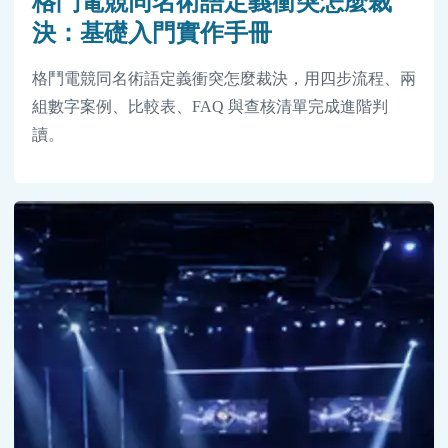
格鬥電競同名術語定義衝突怎麼裁
決：基礎入門實作手冊
格鬥電競同名術語定義衝突怎麼裁決，用四步流程、兩
組數字案例、比較表、FAQ 與查核清單完成進階判
讀。