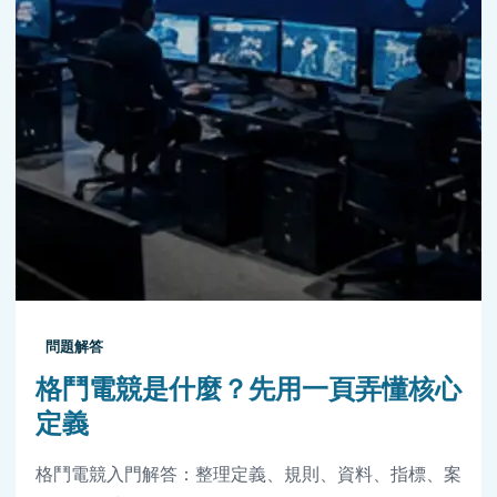
問題解答
格鬥電競是什麼？先用一頁弄懂核心
定義
格鬥電競入門解答：整理定義、規則、資料、指標、案