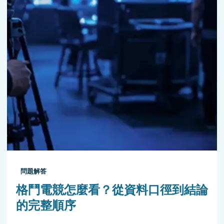
問題解答
格鬥電競怎麼看？從資料口徑到結論
的完整順序