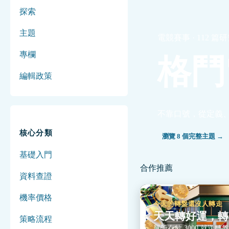
探索
主題
電競賽事 · 112 篇
專欄
格鬥
編輯政策
不靠口號，從定義
核心分類
瀏覽 8 個完整主題 →
基礎入門
合作推薦
資料查證
機率價格
今天的轉盤還沒人轉走
天天轉好運，轉
策略流程
單筆存款 3000 就送轉