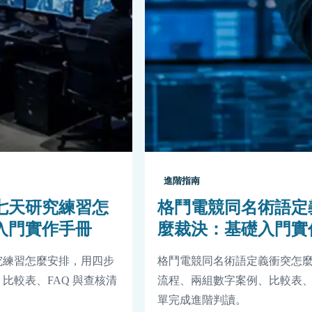
進階指南
七天研究練習怎
格鬥電競同名術語定
入門實作手冊
麼裁決：基礎入門實
究練習怎麼安排，用四步
格鬥電競同名術語定義衝突怎
比較表、FAQ 與查核清
流程、兩組數字案例、比較表、F
單完成進階判讀。