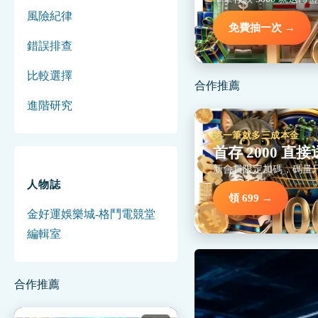
風險紀律
免費抽一次 →
錯誤排查
比較選擇
合作推薦
進階研究
第一筆就多三成本金
首存 2000 直接送
新會員限定加碼，碼量
人物誌
領 699 →
金好運娛樂城-格鬥電競堂
編輯室
合作推薦