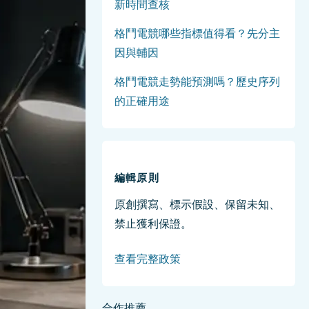
新時間查核
格鬥電競哪些指標值得看？先分主
因與輔因
格鬥電競走勢能預測嗎？歷史序列
的正確用途
編輯原則
原創撰寫、標示假設、保留未知、
禁止獲利保證。
查看完整政策
合作推薦