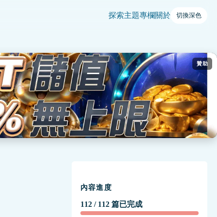
探索
主題
專欄
關於
切換深色
贊助
內容進度
112 / 112 篇已完成