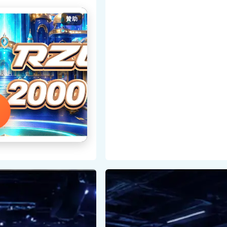
贊助
，
鎖
送