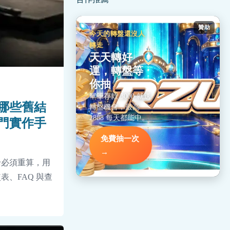
贊助
今天的轉盤還沒人
轉走
天天轉好
運，轉盤等
你抽
單筆存款 3000 就送
哪些舊結
轉盤機會，最高
2888 每天都能中。
門實作手
免費抽一次
→
論必須重算，用
、FAQ 與查