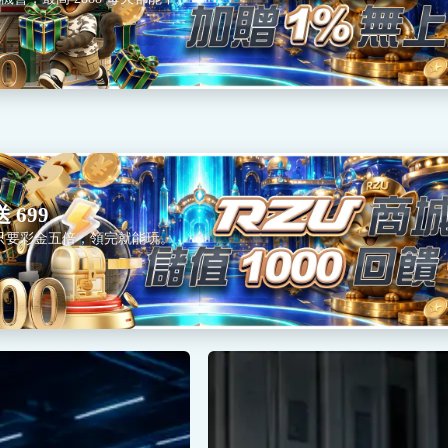
 699
只要彩金五倍，領完就能玩。