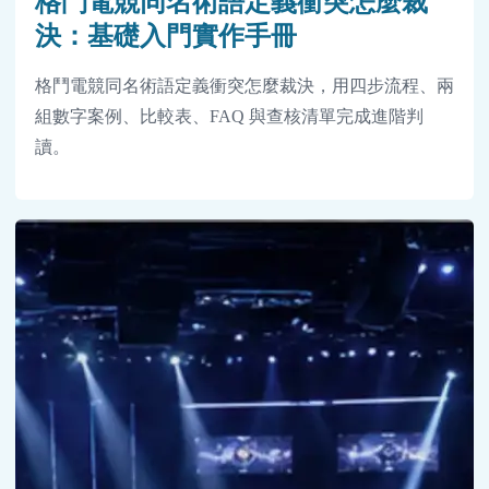
格鬥電競同名術語定義衝突怎麼裁
決：基礎入門實作手冊
格鬥電競同名術語定義衝突怎麼裁決，用四步流程、兩
組數字案例、比較表、FAQ 與查核清單完成進階判
讀。