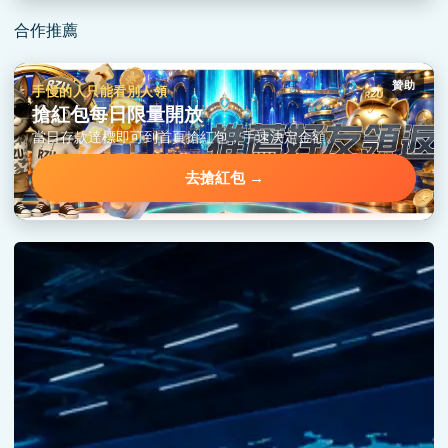
合作推薦
贊助
手慢的人只能看別人領
搶紅包每日限量開放
當日存款達標即可到首頁搶紅包，手速決定金額。
去搶紅包 →