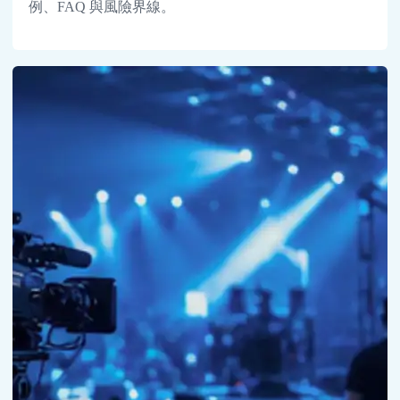
例、FAQ 與風險界線。