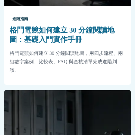
進階指南
格鬥電競如何建立 30 分鐘閱讀地
圖：基礎入門實作手冊
格鬥電競如何建立 30 分鐘閱讀地圖，用四步流程、兩
組數字案例、比較表、FAQ 與查核清單完成進階判
讀。