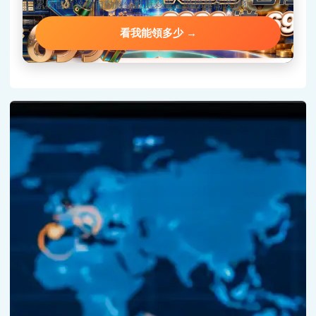
累積儲值達標自動解鎖對應彩金，階梯越高送越狠。
看我能領多少 →