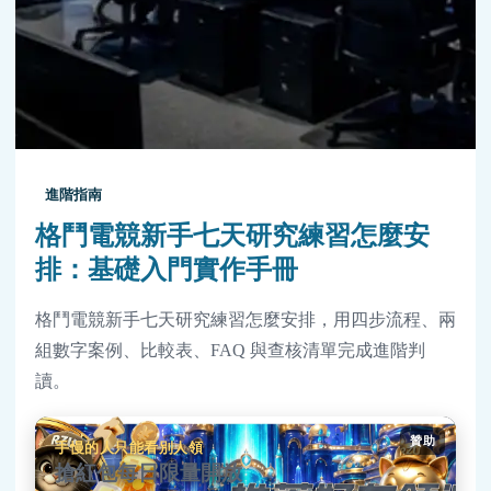
進階指南
格鬥電競新手七天研究練習怎麼安
排：基礎入門實作手冊
格鬥電競新手七天研究練習怎麼安排，用四步流程、兩
組數字案例、比較表、FAQ 與查核清單完成進階判
讀。
贊助
手慢的人只能看別人領
搶紅包每日限量開放