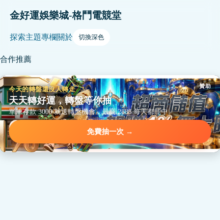
金好運娛樂城-格鬥電競堂
探索
主題
專欄
關於
切換深色
合作推薦
贊助
今天的轉盤還沒人轉走
天天轉好運，轉盤等你抽
單筆存款 3000 就送轉盤機會，最高 2888 每天都能中。
免費抽一次 →