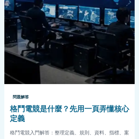
問題解答
格鬥電競是什麼？先用一頁弄懂核心
定義
格鬥電競入門解答：整理定義、規則、資料、指標、案