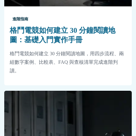
進階指南
格鬥電競如何建立 30 分鐘閱讀地
圖：基礎入門實作手冊
格鬥電競如何建立 30 分鐘閱讀地圖，用四步流程、兩
組數字案例、比較表、FAQ 與查核清單完成進階判
讀。