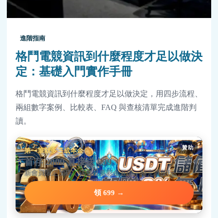
進階指南
格鬥電競資訊到什麼程度才足以做決
定：基礎入門實作手冊
格鬥電競資訊到什麼程度才足以做決定，用四步流程、
兩組數字案例、比較表、FAQ 與查核清單完成進階判
讀。
贊助
第一筆就多三成本金
首存 2000 直接送 699
新會員限定加碼，碼量只要彩金五倍，領完就能玩。
領 699 →