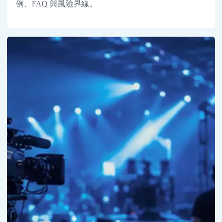
例、FAQ 與風險界線。