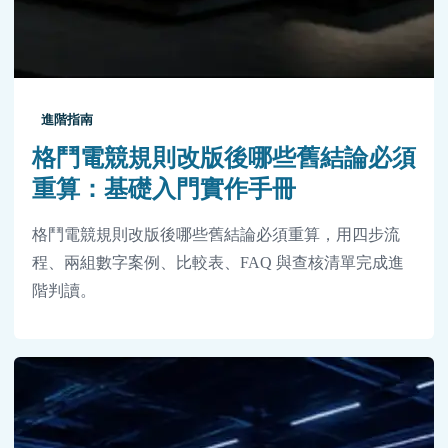
進階指南
格鬥電競規則改版後哪些舊結論必須
重算：基礎入門實作手冊
格鬥電競規則改版後哪些舊結論必須重算，用四步流
程、兩組數字案例、比較表、FAQ 與查核清單完成進
階判讀。