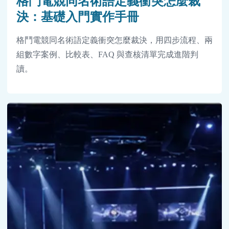
格鬥電競同名術語定義衝突怎麼裁
決：基礎入門實作手冊
格鬥電競同名術語定義衝突怎麼裁決，用四步流程、兩
組數字案例、比較表、FAQ 與查核清單完成進階判
讀。