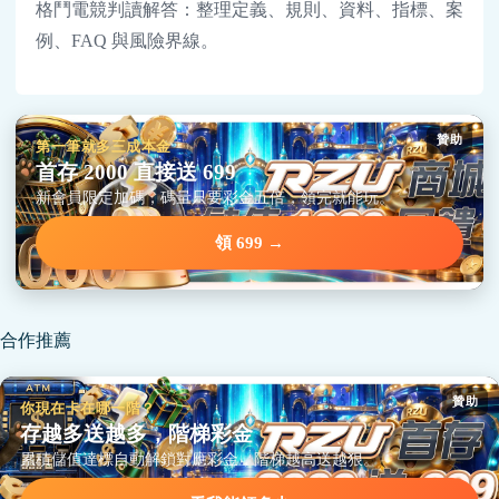
格鬥電競判讀解答：整理定義、規則、資料、指標、案
例、FAQ 與風險界線。
贊助
第一筆就多三成本金
首存 2000 直接送 699
新會員限定加碼，碼量只要彩金五倍，領完就能玩。
領 699 →
合作推薦
贊助
你現在卡在哪一階？
存越多送越多，階梯彩金
累積儲值達標自動解鎖對應彩金，階梯越高送越狠。