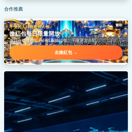
合作推薦
贊助
手慢的人只能看別人領
搶紅包每日限量開放
當日存款達標即可到首頁搶紅包，手速決定金額。
去搶紅包 →