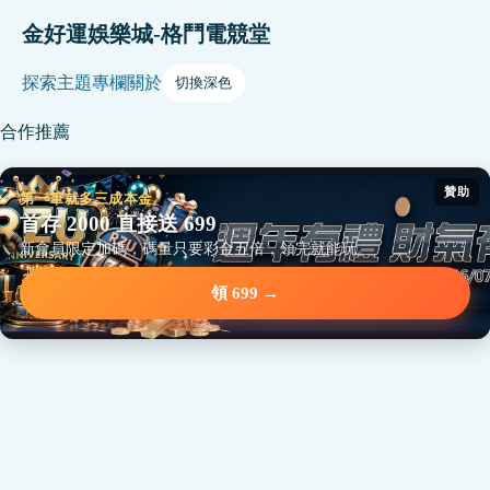
金好運娛樂城-格鬥電競堂
探索
主題
專欄
關於
切換深色
合作推薦
贊助
第一筆就多三成本金
首存 2000 直接送 699
新會員限定加碼，碼量只要彩金五倍，領完就能玩。
領 699 →