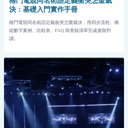
格鬥電競同名術語定義衝突怎麼裁
決：基礎入門實作手冊
格鬥電競同名術語定義衝突怎麼裁決，用四步流程、兩
組數字案例、比較表、FAQ 與查核清單完成進階判
讀。