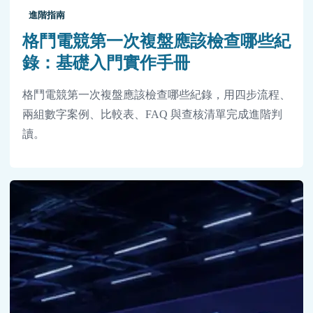
進階指南
格鬥電競第一次複盤應該檢查哪些紀
錄：基礎入門實作手冊
格鬥電競第一次複盤應該檢查哪些紀錄，用四步流程、
兩組數字案例、比較表、FAQ 與查核清單完成進階判
讀。