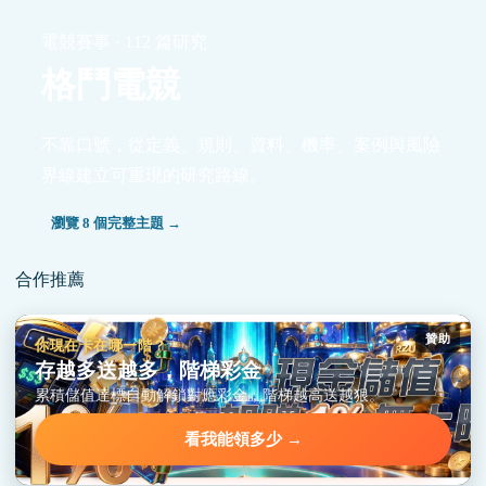
電競賽事 · 112 篇研究
格鬥電競
不靠口號，從定義、規則、資料、機率、案例與風險
界線建立可重現的研究路線。
瀏覽 8 個完整主題 →
合作推薦
贊助
你現在卡在哪一階？
存越多送越多，階梯彩金
累積儲值達標自動解鎖對應彩金，階梯越高送越狠。
看我能領多少 →