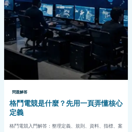
問題解答
格鬥電競是什麼？先用一頁弄懂核心
定義
格鬥電競入門解答：整理定義、規則、資料、指標、案