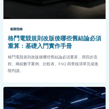
進階指南
格鬥電競規則改版後哪些舊結論必須
重算：基礎入門實作手冊
格鬥電競規則改版後哪些舊結論必須重算，用四步流
程、兩組數字案例、比較表、FAQ 與查核清單完成進
階判讀。