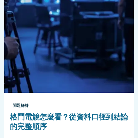
問題解答
格鬥電競怎麼看？從資料口徑到結論
的完整順序