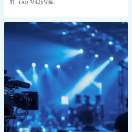
例、FAQ 與風險界線。