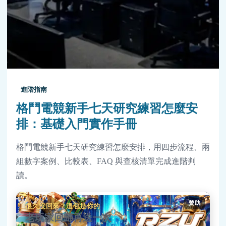
進階指南
格鬥電競新手七天研究練習怎麼安
排：基礎入門實作手冊
格鬥電競新手七天研究練習怎麼安排，用四步流程、兩
組數字案例、比較表、FAQ 與查核清單完成進階判
讀。
贊助
很久沒回來？這包是你的
老玩家回歸再送一次