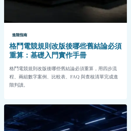
進階指南
格鬥電競規則改版後哪些舊結論必須
重算：基礎入門實作手冊
格鬥電競規則改版後哪些舊結論必須重算，用四步流
程、兩組數字案例、比較表、FAQ 與查核清單完成進
階判讀。