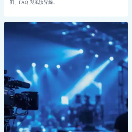
例、FAQ 與風險界線。