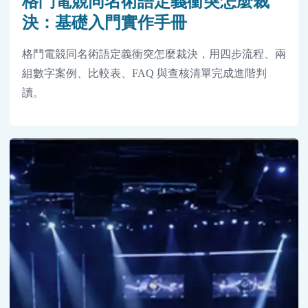
格鬥電競同名術語定義衝突怎麼裁
決：基礎入門實作手冊
格鬥電競同名術語定義衝突怎麼裁決，用四步流程、兩
組數字案例、比較表、FAQ 與查核清單完成進階判
讀。