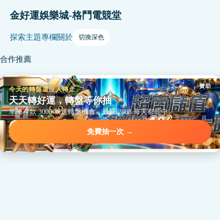
金好運娛樂城-格鬥電競堂
探索
主題
專欄
關於
切換深色
合作推薦
贊助
今天的轉盤還沒人轉走
天天轉好運，轉盤等你抽
單筆存款 3000 就送轉盤機會，最高 2888 每天都能中。
免費抽一次 →