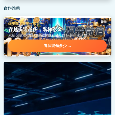
合作推薦
贊助
你現在卡在哪一階？
存越多送越多，階梯彩金
累積儲值達標自動解鎖對應彩金，階梯越高送越狠。
看我能領多少 →