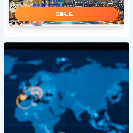
當日存款達標即可到首頁搶紅包，手速決定金額。
去搶紅包 →