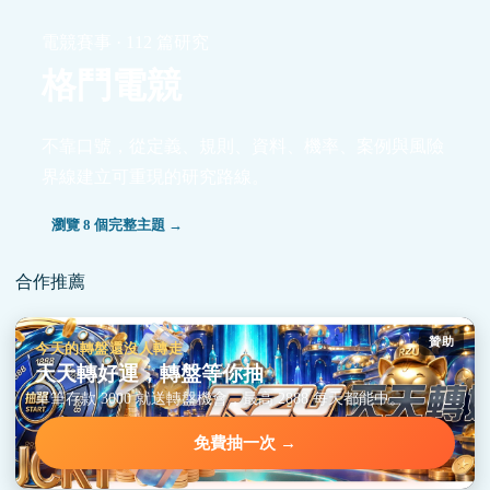
電競賽事 · 112 篇研究
格鬥電競
不靠口號，從定義、規則、資料、機率、案例與風險
界線建立可重現的研究路線。
瀏覽 8 個完整主題 →
合作推薦
贊助
今天的轉盤還沒人轉走
天天轉好運，轉盤等你抽
單筆存款 3000 就送轉盤機會，最高 2888 每天都能中。
免費抽一次 →