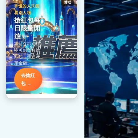
贊助
手慢的人只能
看別人領
搶紅包每
日限量開
放
當日存款達標
即可到首頁搶
紅包，手速決
定金額。
去搶紅
包 →