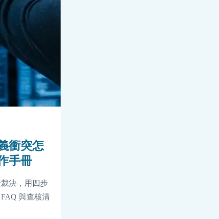
義衝突怎
作手冊
麼裁決，用四步
AQ 與查核清