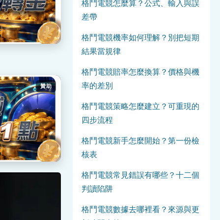
格鬥電競怎麼算？公式、輸入與誤
差帶
格鬥電競機率如何理解？別把短期
結果當規律
格鬥電競賠率怎麼換算？價格與機
率的差別
贊助
格鬥電競策略怎麼建立？可重現的
四步流程
格鬥電競新手怎麼開始？第一份檢
核表
格鬥電競常見錯誤有哪些？十二個
判讀陷阱
格鬥電競數據去哪裡看？來源與更