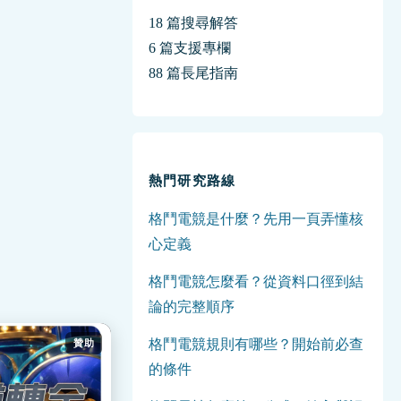
18 篇搜尋解答
6 篇支援專欄
88 篇長尾指南
熱門研究路線
格鬥電競是什麼？先用一頁弄懂核
心定義
格鬥電競怎麼看？從資料口徑到結
論的完整順序
格鬥電競規則有哪些？開始前必查
贊助
的條件