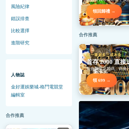
風險紀律
領回歸禮 →
錯誤排查
比較選擇
合作推薦
進階研究
第一筆就多三成本金
首存 2000 直接送
新會員限定加碼，碼量
人物誌
領 699 →
金好運娛樂城-格鬥電競堂
編輯室
合作推薦