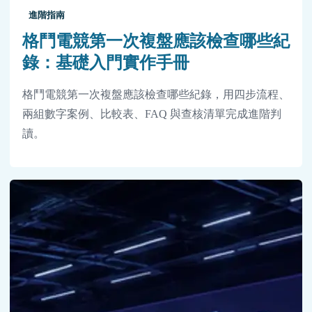
進階指南
格鬥電競第一次複盤應該檢查哪些紀
錄：基礎入門實作手冊
格鬥電競第一次複盤應該檢查哪些紀錄，用四步流程、
兩組數字案例、比較表、FAQ 與查核清單完成進階判
讀。