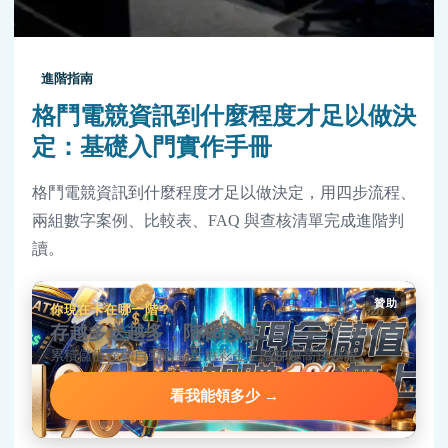
進階指南
格鬥電競資訊到什麼程度才足以做決
定：基礎入門實作手冊
格鬥電競資訊到什麼程度才足以做決定，用四步流程、
兩組數字案例、比較表、FAQ 與查核清單完成進階判
讀。
贊助
你現在卡在哪一階？
存越多送越多，階梯彩金
累積儲值達標自動解鎖對應彩金，階梯越高送越狠。
看我能領多少 →