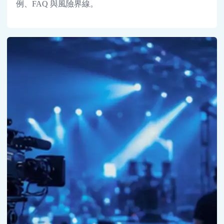
例、FAQ 與風險界線。