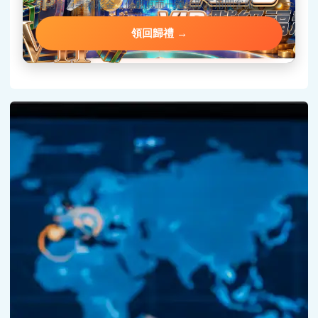
回鍋會員專屬彩金，優惠頁面一鍵領取不用問客服。
領回歸禮 →