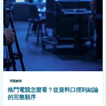
問題解答
格鬥電競怎麼看？從資料口徑到結論
的完整順序