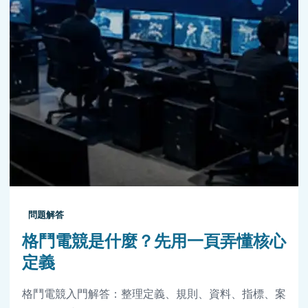
問題解答
格鬥電競是什麼？先用一頁弄懂核心
定義
格鬥電競入門解答：整理定義、規則、資料、指標、案