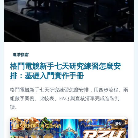
進階指南
格鬥電競新手七天研究練習怎麼安
排：基礎入門實作手冊
格鬥電競新手七天研究練習怎麼安排，用四步流程、兩
組數字案例、比較表、FAQ 與查核清單完成進階判
讀。
贊助
很久沒回來？這包是你的
老玩家回歸再送一次