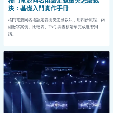
格鬥電競同名術語定義衝突怎麼裁
決：基礎入門實作手冊
格鬥電競同名術語定義衝突怎麼裁決，用四步流程、兩
組數字案例、比較表、FAQ 與查核清單完成進階判
讀。