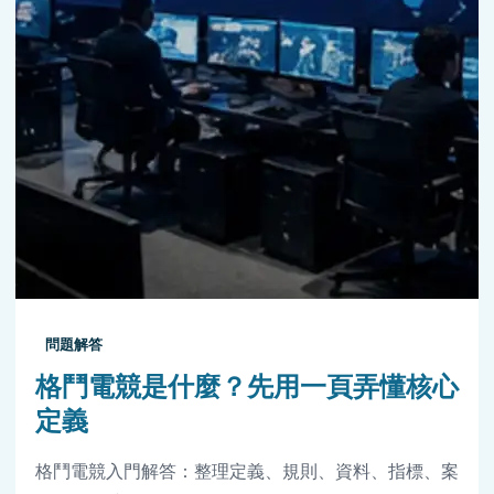
問題解答
格鬥電競是什麼？先用一頁弄懂核心
定義
格鬥電競入門解答：整理定義、規則、資料、指標、案