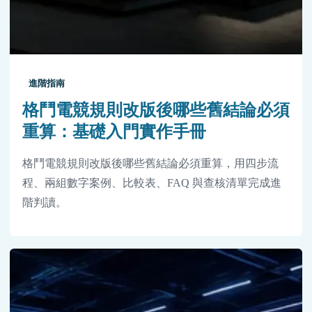
進階指南
格鬥電競規則改版後哪些舊結論必須
重算：基礎入門實作手冊
格鬥電競規則改版後哪些舊結論必須重算，用四步流
程、兩組數字案例、比較表、FAQ 與查核清單完成進
階判讀。