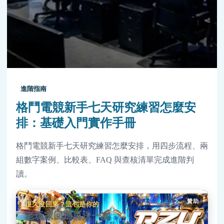
進階指南
格鬥電競新手七天研究練習怎麼安
排：基礎入門實作手冊
格鬥電競新手七天研究練習怎麼安排，用四步流程、兩
組數字案例、比較表、FAQ 與查核清單完成進階判
讀。
贊助
很久沒回來？這包是你的
老玩家回歸再送一次