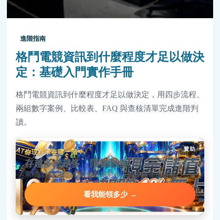
進階指南
格鬥電競資訊到什麼程度才足以做決
定：基礎入門實作手冊
格鬥電競資訊到什麼程度才足以做決定，用四步流程、
兩組數字案例、比較表、FAQ 與查核清單完成進階判
讀。
贊助
你現在卡在哪一階？
存越多送越多，階梯彩金
累積儲值達標自動解鎖對應彩金，階梯越高送越狠。
看我能領多少 →