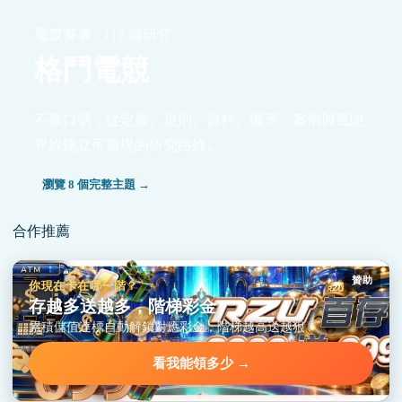
電競賽事 · 112 篇研究
格鬥電競
不靠口號，從定義、規則、資料、機率、案例與風險
界線建立可重現的研究路線。
瀏覽 8 個完整主題 →
合作推薦
贊助
你現在卡在哪一階？
存越多送越多，階梯彩金
累積儲值達標自動解鎖對應彩金，階梯越高送越狠。
看我能領多少 →