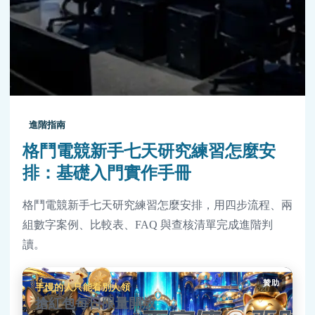
進階指南
格鬥電競新手七天研究練習怎麼安
排：基礎入門實作手冊
格鬥電競新手七天研究練習怎麼安排，用四步流程、兩
組數字案例、比較表、FAQ 與查核清單完成進階判
讀。
贊助
手慢的人只能看別人領
搶紅包每日限量開放