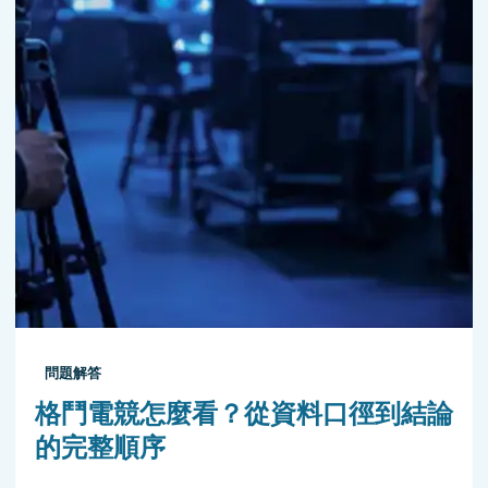
問題解答
格鬥電競怎麼看？從資料口徑到結論
的完整順序