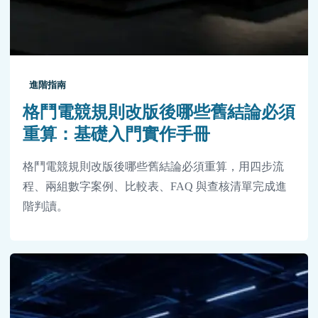
進階指南
格鬥電競規則改版後哪些舊結論必須
重算：基礎入門實作手冊
格鬥電競規則改版後哪些舊結論必須重算，用四步流
程、兩組數字案例、比較表、FAQ 與查核清單完成進
階判讀。