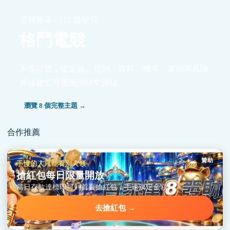
電競賽事 · 112 篇研究
格鬥電競
不靠口號，從定義、規則、資料、機率、案例與風險
界線建立可重現的研究路線。
瀏覽 8 個完整主題 →
合作推薦
贊助
手慢的人只能看別人領
搶紅包每日限量開放
當日存款達標即可到首頁搶紅包，手速決定金額。
去搶紅包 →