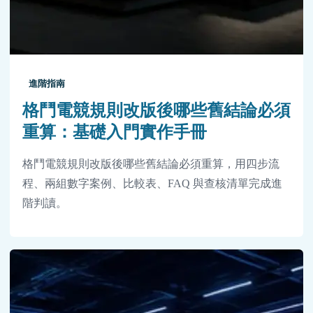
進階指南
格鬥電競規則改版後哪些舊結論必須
重算：基礎入門實作手冊
格鬥電競規則改版後哪些舊結論必須重算，用四步流
程、兩組數字案例、比較表、FAQ 與查核清單完成進
階判讀。