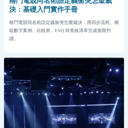
格鬥電競同名術語定義衝突怎麼裁
決：基礎入門實作手冊
格鬥電競同名術語定義衝突怎麼裁決，用四步流程、兩
組數字案例、比較表、FAQ 與查核清單完成進階判
讀。