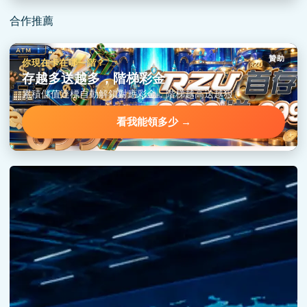
合作推薦
贊助
你現在卡在哪一階？
存越多送越多，階梯彩金
累積儲值達標自動解鎖對應彩金，階梯越高送越狠。
看我能領多少 →