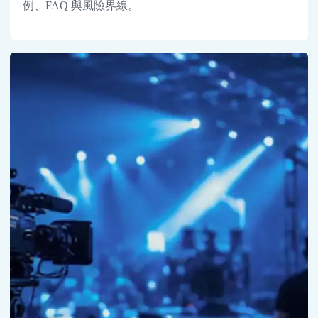
例、FAQ 與風險界線。