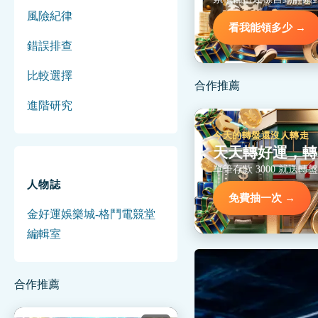
風險紀律
看我能領多少 →
錯誤排查
比較選擇
合作推薦
進階研究
今天的轉盤還沒人轉走
天天轉好運，轉
單筆存款 3000 就送轉
人物誌
免費抽一次 →
金好運娛樂城-格鬥電競堂
編輯室
合作推薦