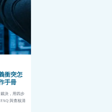
義衝突怎
作手冊
麼裁決，用四步
AQ 與查核清