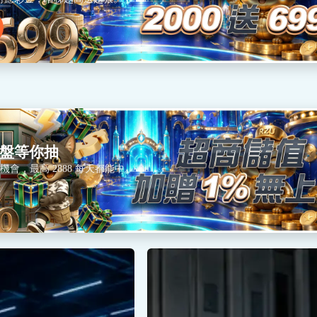
盤等你抽
盤機會，最高 2888 每天都能中。