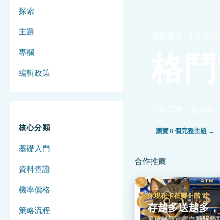
探索
主題
電競賽事 · 112 篇
專欄
格鬥
編輯政策
不靠口號，從定義
核心分類
瀏覽 8 個完整主題 →
基礎入門
合作推薦
資料查證
機率價格
你現在卡在哪一階？
存越多送越多，
策略流程
累積儲值達標自動解鎖