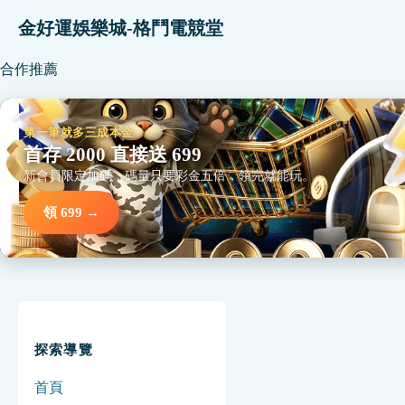
金好運娛樂城-格鬥電競堂
合作推薦
第一筆就多三成本金
首存 2000 直接送 699
新會員限定加碼，碼量只要彩金五倍，領完就能玩。
領 699 →
探索導覽
首頁