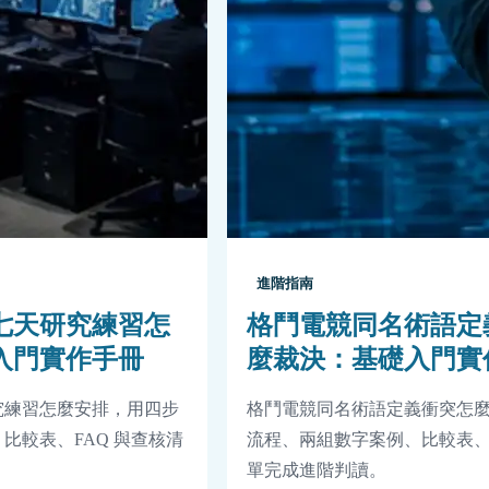
進階指南
七天研究練習怎
格鬥電競同名術語定
入門實作手冊
麼裁決：基礎入門實
究練習怎麼安排，用四步
格鬥電競同名術語定義衝突怎
比較表、FAQ 與查核清
流程、兩組數字案例、比較表、F
單完成進階判讀。