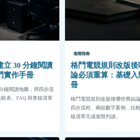
進階指南
立 30 分鐘閱讀
格鬥電競規則改版後
門實作手冊
論必須重算：基礎入
冊
0 分鐘閱讀地圖，用四步流
較表、FAQ 與查核清單
格鬥電競規則改版後哪些舊結
四步流程、兩組數字案例、比較表
核清單完成進階判讀。