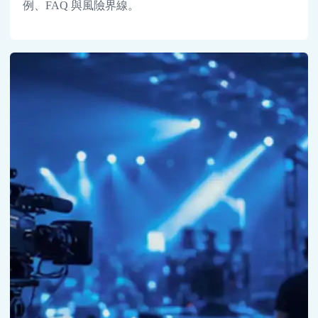
例、FAQ 與風險界線。