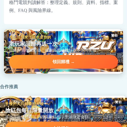
格鬥電競判讀解答：整理定義、規則、資料、指標、案
例、FAQ 與風險界線。
贊助
很久沒回來？這包是你的
老玩家回歸再送一次
回鍋會員專屬彩金，優惠頁面一鍵領取不用問客服。
領回歸禮 →
合作推薦
贊助
手慢的人只能看別人領
搶紅包每日限量開放
當日存款達標即可到首頁搶紅包，手速決定金額。