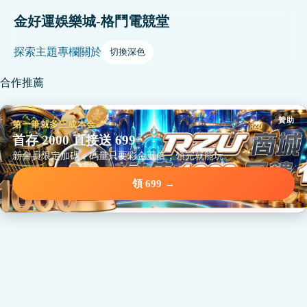
金好運娛樂城-格鬥電競堂
探索
主題
專欄
關於
切換深色
合作推薦
贊助
第一筆就多三成本金
首存 2000 直接送 699
新會員限定加碼，碼量只要彩金五倍，領完就能玩。
領 699 →