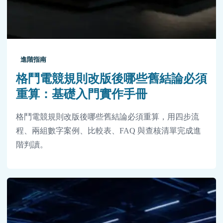
進階指南
格鬥電競規則改版後哪些舊結論必須
重算：基礎入門實作手冊
格鬥電競規則改版後哪些舊結論必須重算，用四步流
程、兩組數字案例、比較表、FAQ 與查核清單完成進
階判讀。