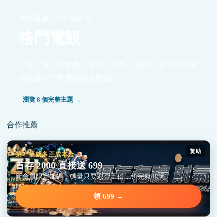
電競賽事 · 112 篇研究
格鬥電競
不靠口號，從定義、規則、資料、機率、案例與風險
界線建立可重現的研究路線。
瀏覽 8 個完整主題 →
合作推薦
贊助
第一筆就多三成本金
首存 2000 直接送 699
新會員限定加碼，碼量只要彩金五倍，領完就能玩。
領 699 →