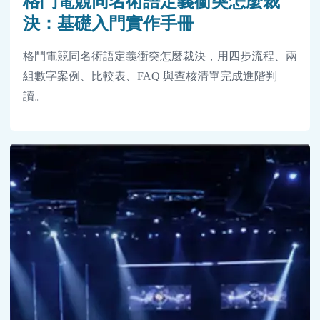
格鬥電競同名術語定義衝突怎麼裁
決：基礎入門實作手冊
格鬥電競同名術語定義衝突怎麼裁決，用四步流程、兩
組數字案例、比較表、FAQ 與查核清單完成進階判
讀。