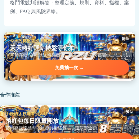
格鬥電競判讀解答：整理定義、規則、資料、指標、案
例、FAQ 與風險界線。
贊助
今天的轉盤還沒人轉走
天天轉好運，轉盤等你抽
單筆存款 3000 就送轉盤機會，最高 2888 每天都能中。
免費抽一次 →
合作推薦
贊助
手慢的人只能看別人領
搶紅包每日限量開放
當日存款達標即可到首頁搶紅包，手速決定金額。