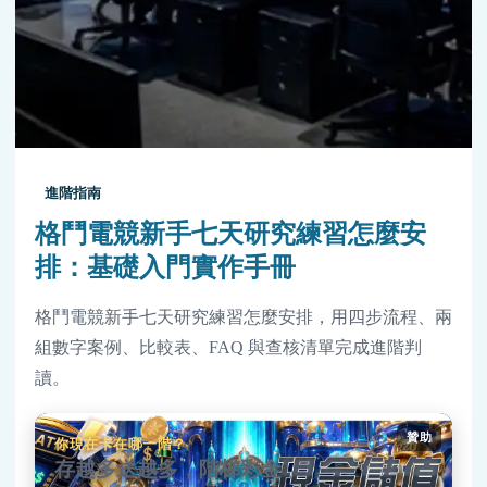
進階指南
格鬥電競新手七天研究練習怎麼安
排：基礎入門實作手冊
格鬥電競新手七天研究練習怎麼安排，用四步流程、兩
組數字案例、比較表、FAQ 與查核清單完成進階判
讀。
贊助
你現在卡在哪一階？
存越多送越多，階梯彩金