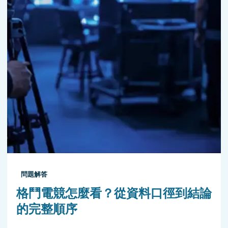
問題解答
格鬥電競怎麼看？從資料口徑到結論
的完整順序