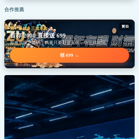
合作推薦
贊助
第一筆就多三成本金
首存 2000 直接送 699
新會員限定加碼，碼量只要彩金五倍，領完就能玩。
領 699 →