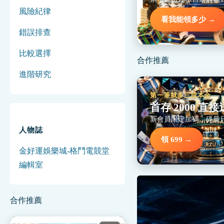
風險紀律
看我能領多少 →
錯誤排查
比較選擇
合作推薦
進階研究
第一筆就多三成本金
首存 2000 直接送
新會員限定加碼，碼量
人物誌
領 699 →
金好運娛樂城-格鬥電競堂
編輯室
合作推薦