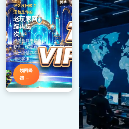
贊助
很久沒回來？
這包是你的
老玩家回
歸再送一
次
回鍋會員專屬
彩金，優惠頁
面一鍵領取不
用問客服。
領回歸
禮 →