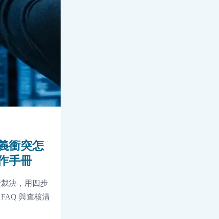
義衝突怎
作手冊
麼裁決，用四步
AQ 與查核清