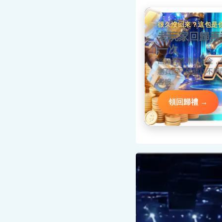
很久沒回來？這包是
老玩家回歸再
一次
回鍋會員專屬彩金，
惠頁面一鍵領取不用
客服。
領回歸禮 →