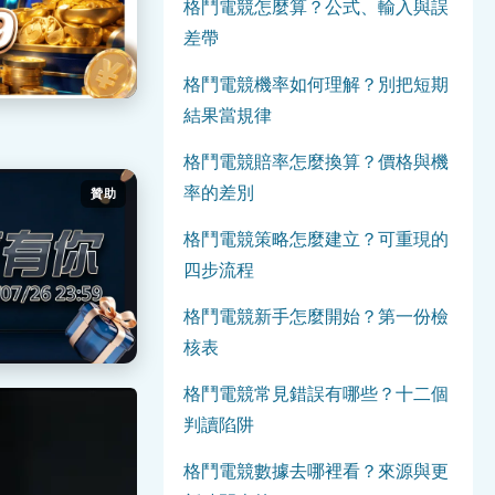
格鬥電競怎麼算？公式、輸入與誤
差帶
格鬥電競機率如何理解？別把短期
結果當規律
格鬥電競賠率怎麼換算？價格與機
率的差別
贊助
格鬥電競策略怎麼建立？可重現的
四步流程
格鬥電競新手怎麼開始？第一份檢
核表
格鬥電競常見錯誤有哪些？十二個
判讀陷阱
格鬥電競數據去哪裡看？來源與更