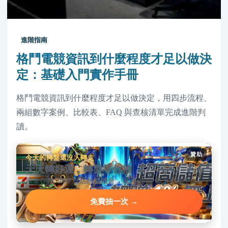
進階指南
格鬥電競資訊到什麼程度才足以做決
定：基礎入門實作手冊
格鬥電競資訊到什麼程度才足以做決定，用四步流程、
兩組數字案例、比較表、FAQ 與查核清單完成進階判
讀。
贊助
今天的轉盤還沒人轉走
天天轉好運，轉盤等你抽
單筆存款 3000 就送轉盤機會，最高 2888 每天都能中。
免費抽一次 →