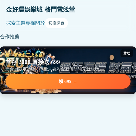
金好運娛樂城-格鬥電競堂
探索
主題
專欄
關於
切換深色
合作推薦
贊助
第一筆就多三成本金
首存 2000 直接送 699
新會員限定加碼，碼量只要彩金五倍，領完就能玩。
領 699 →