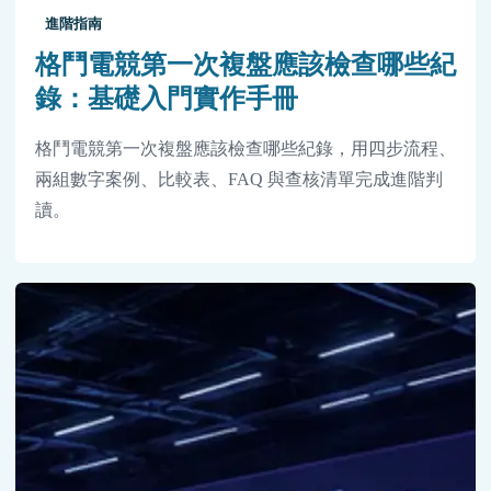
進階指南
格鬥電競第一次複盤應該檢查哪些紀
錄：基礎入門實作手冊
格鬥電競第一次複盤應該檢查哪些紀錄，用四步流程、
兩組數字案例、比較表、FAQ 與查核清單完成進階判
讀。