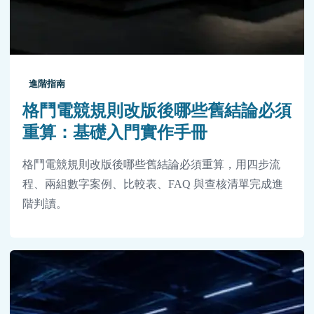
進階指南
格鬥電競規則改版後哪些舊結論必須
重算：基礎入門實作手冊
格鬥電競規則改版後哪些舊結論必須重算，用四步流
程、兩組數字案例、比較表、FAQ 與查核清單完成進
階判讀。