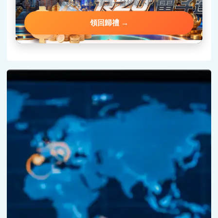
回鍋會員專屬彩金，優惠頁面一鍵領取不用問客服。
領回歸禮 →